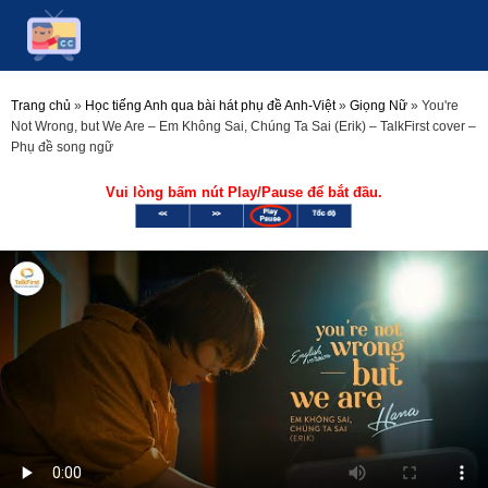
Trang chủ
»
Học tiếng Anh qua bài hát phụ đề Anh-Việt
»
Giọng Nữ
»
You're
Not Wrong, but We Are – Em Không Sai, Chúng Ta Sai (Erik) – TalkFirst cover –
Phụ đề song ngữ
Vui lòng bấm nút Play/Pause để bắt đầu.