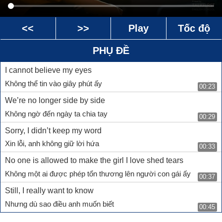
<<
>>
Play
Tốc độ
PHỤ ĐỀ
I cannot believe my eyes
Không thể tin vào giây phút ấy
00:23
We’re no longer side by side
Không ngờ đến ngày ta chia tay
00:29
Sorry, I didn’t keep my word
Xin lỗi, anh không giữ lời hứa
00:33
No one is allowed to make the girl I love shed tears
Không một ai được phép tổn thương lên người con gái ấy
00:37
Still, I really want to know
Nhưng dù sao điều anh muốn biết
00:45
Why we had to put an end to this love