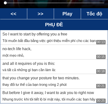
<<
>>
Play
Tốc độ
PHỤ ĐỀ
So I want to start by offering you a free
Tôi muốn bắt đầu bằng việc giới thiệu miễn phí cho các bạn
00:13
no-tech life hack,
một mẹo nhỏ,
00:15
and all it requires of you is this:
và tất cả những gì bạn cần làm là:
00:18
that you change your posture for two minutes.
thay đổi tư thế của bạn trong vòng 2 phút
00:21
But before I give it away, I want to ask you to right now
Nhưng trước khi tôi tiết lộ bí mật này, tôi muốn các bạn hãy
00:25
do a little audit of your body and what you're doing with your