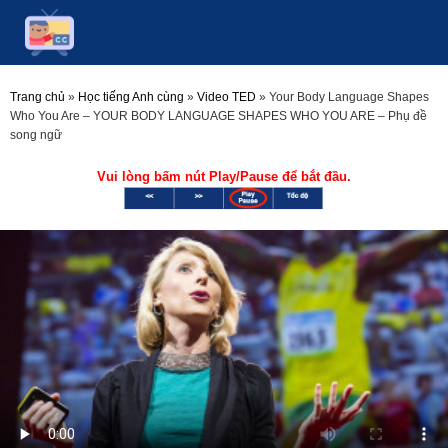
Trang chủ
»
Học tiếng Anh cùng
»
Video TED
»
Your Body Language Shapes
Who You Are – YOUR BODY LANGUAGE SHAPES WHO YOU ARE – Phụ đề
song ngữ
Vui lòng bấm nút Play/Pause để bắt đầu.