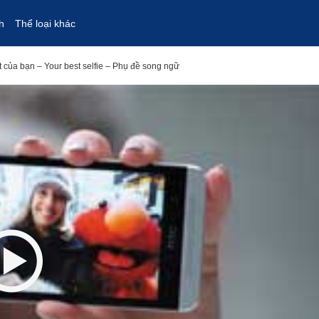
h
Thể loại khác
 của bạn – Your best selfie – Phụ đề song ngữ