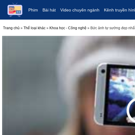
Phim
Bài hát
Video chuyên ngành
Kênh truyền hìn
Trang chủ
»
Thể loại khác
»
Khoa học - Công nghệ
»
Bức ảnh tự sướng đẹp nhất