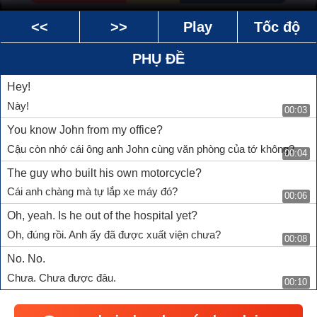
<<
>>
Play
Tốc độ
PHỤ ĐỀ
Hey!
Này!
00:03
You know John from my office?
Cậu còn nhớ cái ông anh John cùng văn phòng của tớ không?
00:04
The guy who built his own motorcycle?
Cái anh chàng mà tự lắp xe máy đó?
00:06
Oh, yeah. Is he out of the hospital yet?
Oh, đúng rồi. Anh ấy đã được xuất viện chưa?
00:08
No. No.
Chưa. Chưa được đâu.
00:10
But his husband is the manager of the Petting Zoo and he