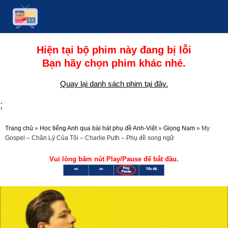
Hiện tại bộ phim này đang bị lỗi
Bạn hãy chọn phim khác nhé.
Quay lại danh sách phim tại đây.
;
Trang chủ
»
Học tiếng Anh qua bài hát phụ đề Anh-Việt
»
Giọng Nam
»
My
Gospel – Chân Lý Của Tôi – Charlie Puth – Phụ đề song ngữ
Vui lòng bấm nút Play/Pause để bắt đầu.