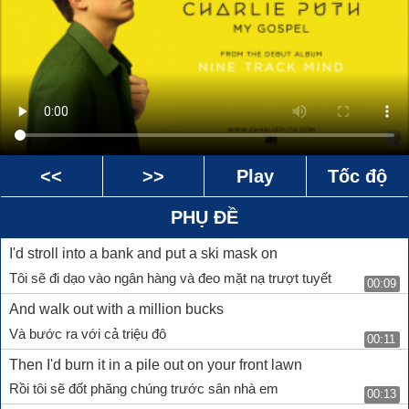
<<
>>
Play
Tốc độ
PHỤ ĐỀ
I'd stroll into a bank and put a ski mask on
Tôi sẽ đi dạo vào ngân hàng và đeo mặt nạ trượt tuyết
00:09
And walk out with a million bucks
Và bước ra với cả triệu đô
00:11
Then I'd burn it in a pile out on your front lawn
Rồi tôi sẽ đốt phăng chúng trước sân nhà em
00:13