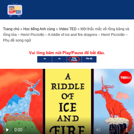
Trang chủ
»
Học tiếng Anh cùng
»
Video TED
»
Một thắc mắc về rồng băng và
rồng lửa – Henri Picciotto – A riddle of ice and fire dragons – Henri Picciotto –
Phụ đề song ngữ
Vui lòng bấm nút Play/Pause để bắt đầu.