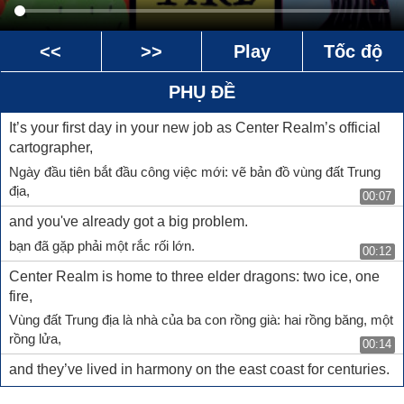
<<
>>
Play
Tốc độ
PHỤ ĐỀ
It’s your first day in your new job as Center Realm’s official
cartographer,
Ngày đầu tiên bắt đầu công việc mới: vẽ bản đồ vùng đất Trung
địa,
00:07
and you've already got a big problem.
bạn đã gặp phải một rắc rối lớn.
00:12
Center Realm is home to three elder dragons: two ice, one
fire,
Vùng đất Trung địa là nhà của ba con rồng già: hai rồng băng, một
rồng lửa,
00:14
and they’ve lived in harmony on the east coast for centuries.
chúng chung sống hòa bình ở bờ biển phía Đông hàng thế kỷ.
00:19