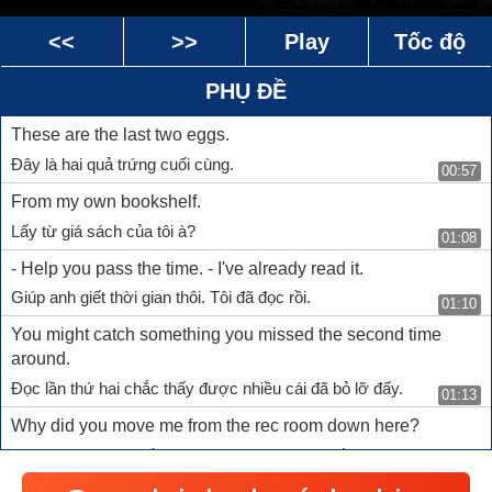
<<
>>
Play
Tốc độ
PHỤ ĐỀ
These are the last two eggs.
Đây là hai quả trứng cuối cùng.
00:57
From my own bookshelf.
Lấy từ giá sách của tôi à?
01:08
- Help you pass the time. - I've already read it.
Giúp anh giết thời gian thôi. Tôi đã đọc rồi.
01:10
You might catch something you missed the second time
around.
Đọc lần thứ hai chắc thấy được nhiều cái đã bỏ lỡ đấy.
01:13
Why did you move me from the rec room down here?
Sao ông lại di chuyển tôi từ phòng vui chơi xuống đây?
01:18