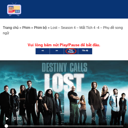
Trang chủ
»
Phim
»
Phim bộ
»
Lost – Season 4 – Mất Tích 4 -4 – Phụ đề song
ngữ
Vui lòng bấm nút Play/Pause để bắt đầu.