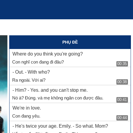
PHỤ ĐỀ
Where do you think you're going?
Con nghĩ con đang đi đâu?
00:35
- Out. - With who?
Ra ngoài. Với ai?
00:38
- Him? - Yes. and you can't stop me.
Nó à? Đúng. và mẹ không ngăn con được đâu.
00:41
We're in love.
Con đang yêu.
00:44
- He's twice your age. Emily. - So what. Mom?