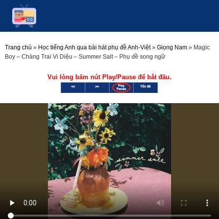
Trang chủ
»
Học tiếng Anh qua bài hát phụ đề Anh-Việt
»
Giọng Nam
»
Magic
Boy – Chàng Trai Vi Diệu – Summer Salt – Phụ đề song ngữ
Vui lòng bấm nút Play/Pause để bắt đầu.