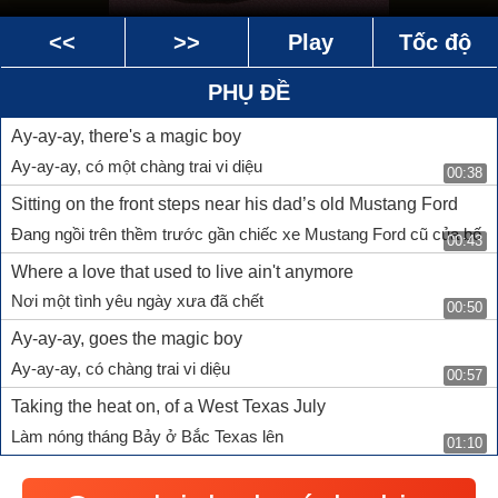
<<
>>
Play
Tốc độ
PHỤ ĐỀ
Ay-ay-ay, there's a magic boy
Ay-ay-ay, có một chàng trai vi diệu
00:38
Sitting on the front steps near his dad’s old Mustang Ford
Đang ngồi trên thềm trước gần chiếc xe Mustang Ford cũ của bố
00:43
Where a love that used to live ain't anymore
Nơi một tình yêu ngày xưa đã chết
00:50
Ay-ay-ay, goes the magic boy
Ay-ay-ay, có chàng trai vi diệu
00:57
Taking the heat on, of a West Texas July
Làm nóng tháng Bảy ở Bắc Texas lên
01:10
Burning the freeway in with the dusty night