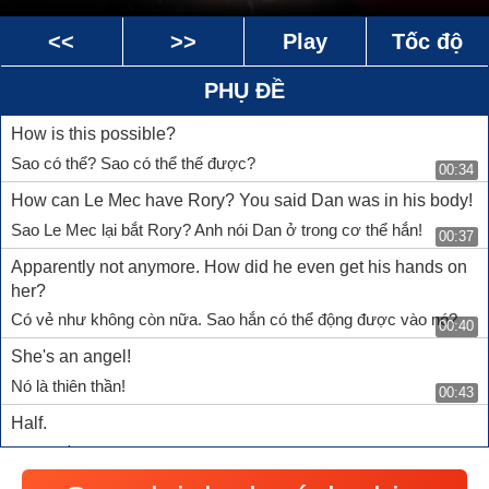
<<
>>
Play
Tốc độ
PHỤ ĐỀ
How is this possible?
Sao có thể? Sao có thể thế được?
00:34
How can Le Mec have Rory? You said Dan was in his body!
Sao Le Mec lại bắt Rory? Anh nói Dan ở trong cơ thể hắn!
00:37
Apparently not anymore. How did he even get his hands on
her?
Có vẻ như không còn nữa. Sao hắn có thể động được vào nó?
00:40
She's an angel!
Nó là thiên thần!
00:43
Half.
Thiên thần lai.
00:45