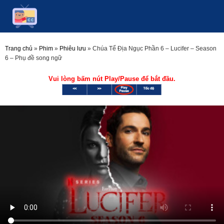
Trang chủ
»
Phim
»
Phiêu lưu
»
Chúa Tể Địa Ngục Phần 6 – Lucifer – Season
6 – Phụ đề song ngữ
Vui lòng bấm nút Play/Pause để bắt đầu.