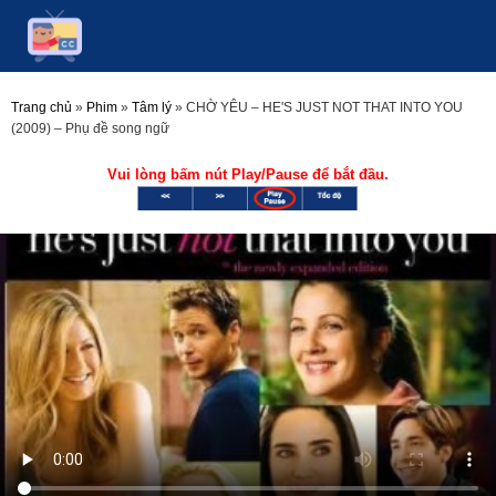
Trang chủ
»
Phim
»
Tâm lý
»
CHỜ YÊU – HE'S JUST NOT THAT INTO YOU
(2009) – Phụ đề song ngữ
Vui lòng bấm nút Play/Pause để bắt đầu.