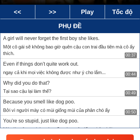
<<
>>
Play
Tốc độ
PHỤ ĐỀ
A girl will never forget the first boy she likes.
Một cô gái sẽ không bao giờ quên cậu con trai đầu tiên mà cô ấy
thích.
00:37
Even if things don't quite work out.
ngay cả khi mọi việc không được như ý cho lắm...
00:44
Why did you do that?
Tại sao cậu lại làm thế?
00:49
Because you smell like dog poo.
Bởi vì người mày có mùi giống mùi của phân chó ấy
00:50
You're so stupid, just like dog poo.
Mày là một con bé ngớ ngẩn, như một đống phân thôi
00:52
You're made out of poo!