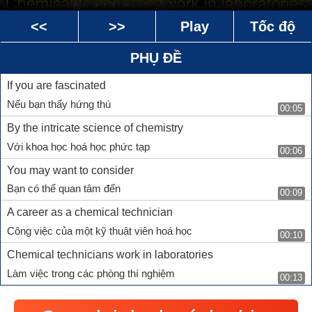
<<
>>
Play
Tốc độ
PHỤ ĐỀ
If you are fascinated
Nếu bạn thấy hứng thú
00:05
By the intricate science of chemistry
Với khoa học hoá học phức tạp
00:06
You may want to consider
Bạn có thể quan tâm đến
00:09
A career as a chemical technician
Công việc của một kỹ thuật viên hoá học
00:10
Chemical technicians work in laboratories
Làm việc trong các phòng thí nghiệm
00:13
And manufacturing facilities