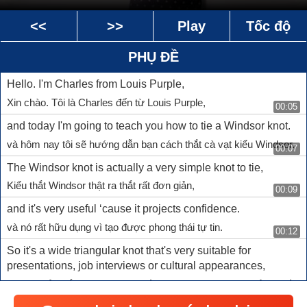
<<
>>
Play
Tốc độ
PHỤ ĐỀ
Hello. I'm Charles from Louis Purple,
Xin chào. Tôi là Charles đến từ Louis Purple,
00:05
and today I'm going to teach you how to tie a Windsor knot.
và hôm nay tôi sẽ hướng dẫn bạn cách thắt cà vạt kiểu Windsor.
00:07
The Windsor knot is actually a very simple knot to tie,
Kiểu thắt Windsor thật ra thắt rất đơn giản,
00:09
and it's very useful ‘cause it projects confidence.
và nó rất hữu dụng vì tạo được phong thái tự tin.
00:12
So it's a wide triangular knot that's very suitable for
presentations, job interviews or cultural appearances,
Đây là kiểu thắt tam giác rộng rất phù hợp với những buổi thuyết
trình, phỏng vấn xin việc hay ra mắt văn hoá,
00:15